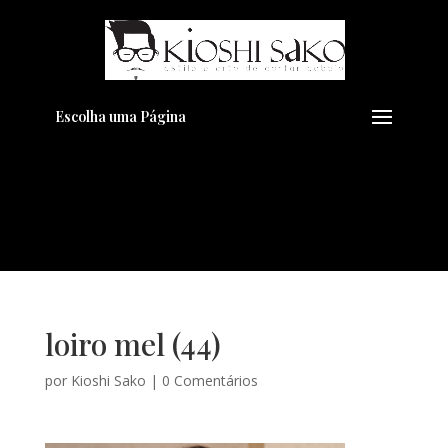
Pensando em transformar seu
+
Visual??
Agende pelo Whatsapp
Escolha uma Página
loiro mel (44)
por
Kioshi Sako
|
0 Comentários