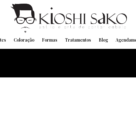
Pensando em transformar seu Visual??
Agende pelo Whatsapp
tes
Coloração
Formas
Tratamentos
Blog
Agendame