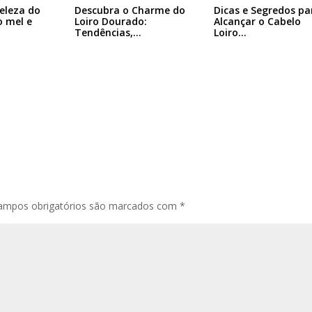
eleza do
Descubra o Charme do
Dicas e Segredos pa
o mel e
Loiro Dourado:
Alcançar o Cabelo
Tendências,…
Loiro…
ampos obrigatórios são marcados com
*