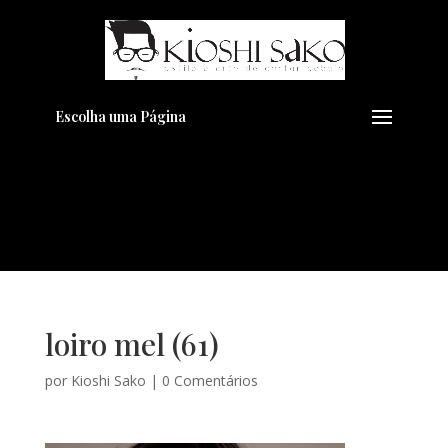
Pensando em transformar seu
+
Visual??
Agende pelo Whatsapp
Escolha uma Página
loiro mel (61)
por
Kioshi Sako
|
0 Comentários