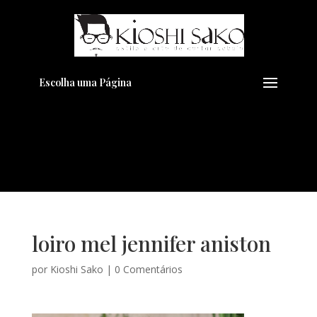
Pensando em transformar seu
+
Visual??
Agende pelo Whatsapp
Escolha uma Página
loiro mel jennifer aniston
por
Kioshi Sako
|
0 Comentários