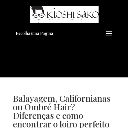
Pensando em transformar seu
+
Visual??
Agende pelo Whatsapp
Escolha uma Página
Balayagem, Californianas
ou Ombré Hair?
Diferenças e como
encontrar o loiro perfeito