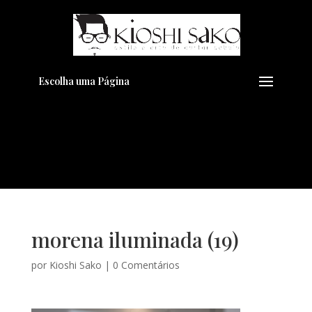
Pensando em transformar seu
+
Visual??
Agende pelo Whatsapp
Escolha uma Página
morena iluminada (19)
por
Kioshi Sako
|
0 Comentários