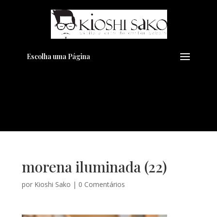
Pensando em transformar seu
+
Visual??
Agende pelo Whatsapp
Escolha uma Página
morena iluminada (22)
por
Kioshi Sako
|
0 Comentários