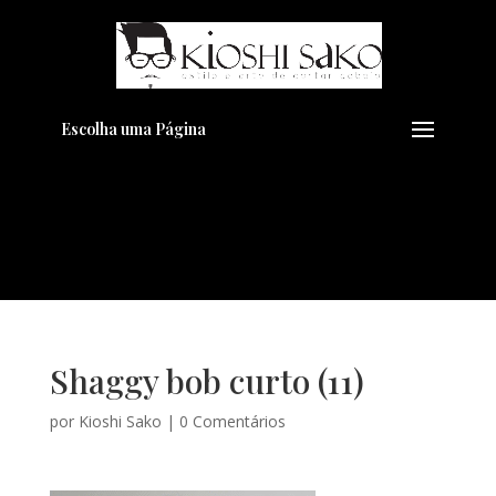
Pensando em transformar seu
+
Visual??
Agende pelo Whatsapp
Escolha uma Página
Shaggy bob curto (11)
por
Kioshi Sako
|
0 Comentários