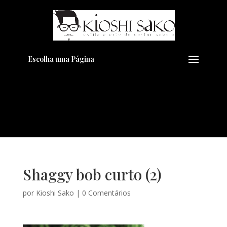
Pensando em transformar seu
+
Visual??
Agende pelo Whatsapp
Escolha uma Página
Shaggy bob curto (2)
por
Kioshi Sako
|
0 Comentários