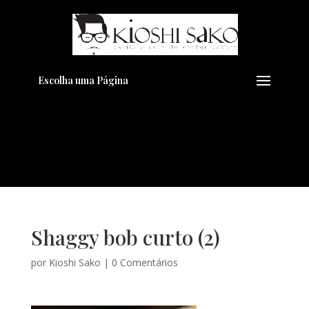
Pensando em transformar seu
+
Visual??
Agende pelo Whatsapp
Escolha uma Página
Shaggy bob curto (2)
por
Kioshi Sako
|
0 Comentários