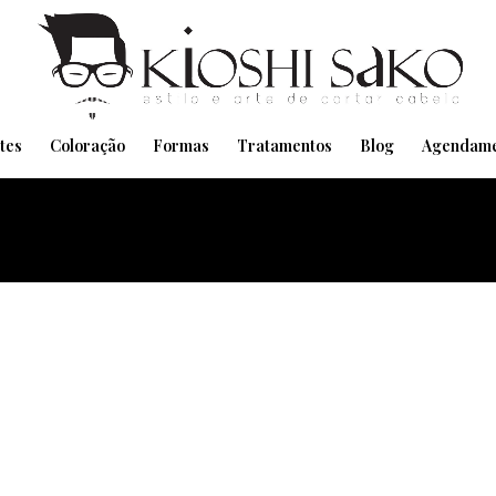
Pensando em transformar seu Visual??
Agende pelo Whatsapp
tes
Coloração
Formas
Tratamentos
Blog
Agendame