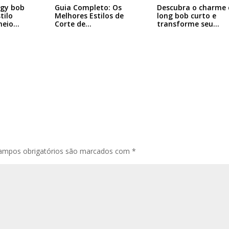
ggy bob
Descubra o charme 
Guia Completo: Os
tilo
long bob curto e
Melhores Estilos de
heio…
transforme seu…
Corte de…
ampos obrigatórios são marcados com
*