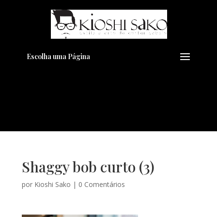
Pensando em transformar seu
+
Visual??
Agende pelo Whatsapp
Escolha uma Página
Shaggy bob curto (3)
por
Kioshi Sako
|
0 Comentários