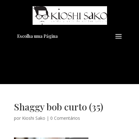
Pensando em transformar seu
+
Visual??
Agende pelo Whatsapp
Escolha uma Página
Shaggy bob curto (35)
por
Kioshi Sako
|
0 Comentários