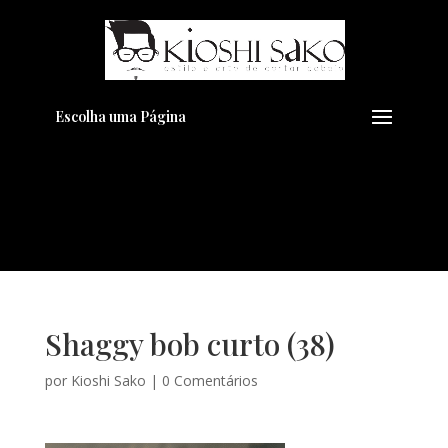
Pensando em transformar seu
+
Visual??
Agende pelo Whatsapp
Escolha uma Página
Shaggy bob curto (38)
por
Kioshi Sako
|
0 Comentários