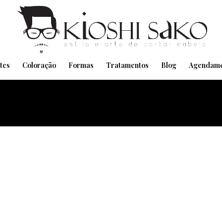
Pensando em transformar seu Visual??
Agende pelo Whatsapp
tes
Coloração
Formas
Tratamentos
Blog
Agendame