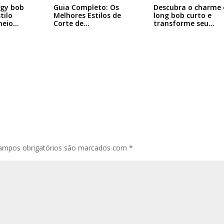
ggy bob
Descubra o charme 
Guia Completo: Os
tilo
long bob curto e
Melhores Estilos de
heio…
transforme seu…
Corte de…
ampos obrigatórios são marcados com
*