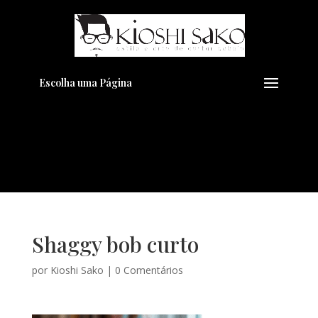
Pensando em transformar seu
+
Visual??
Agende pelo Whatsapp
Escolha uma Página
Shaggy bob curto
por
Kioshi Sako
|
0 Comentários