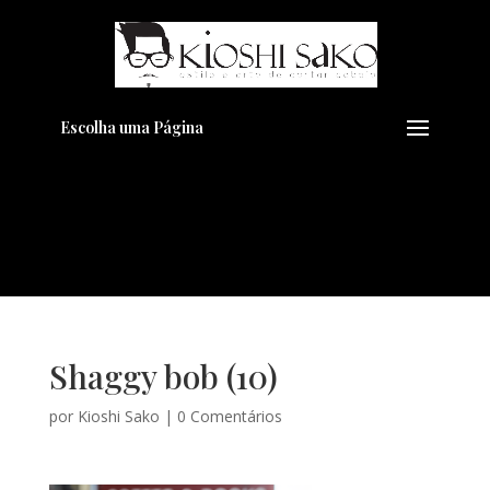
Pensando em transformar seu
+
Visual??
Agende pelo Whatsapp
Escolha uma Página
Shaggy bob (10)
por
Kioshi Sako
|
0 Comentários