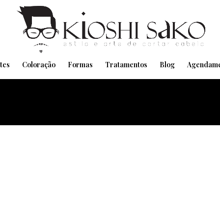
Pensando em transformar seu Visual??
Agende pelo Whatsapp
tes
Coloração
Formas
Tratamentos
Blog
Agendame