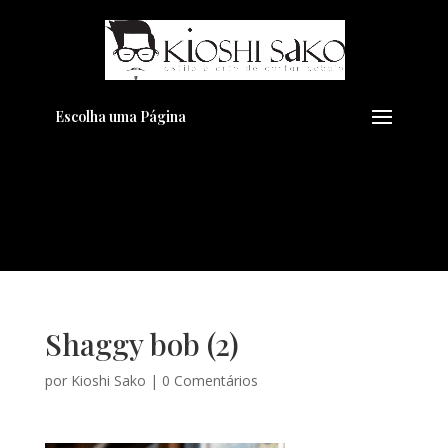
Pensando em transformar seu
+
Visual??
Agende pelo Whatsapp
Escolha uma Página
Shaggy bob (2)
por
Kioshi Sako
|
0 Comentários