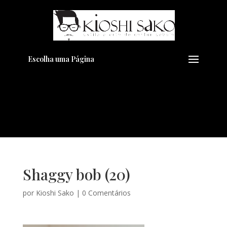
Pensando em transformar seu
+
Visual??
Agende pelo Whatsapp
Escolha uma Página
Shaggy bob (20)
por
Kioshi Sako
|
0 Comentários