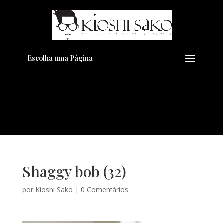
Pensando em transformar seu
+
Visual??
Agende pelo Whatsapp
Escolha uma Página
Shaggy bob (32)
por
Kioshi Sako
|
0 Comentários