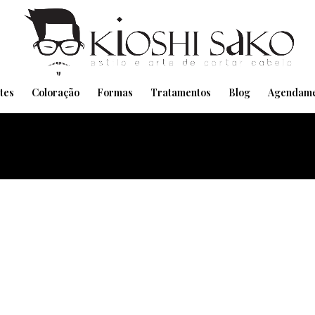
Pensando em transformar seu Visual??
Agende pelo Whatsapp
tes
Coloração
Formas
Tratamentos
Blog
Agendame