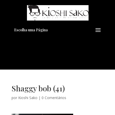
Pensando em transformar seu
+
Visual??
Agende pelo Whatsapp
Escolha uma Página
Shaggy bob (41)
por
Kioshi Sako
|
0 Comentários