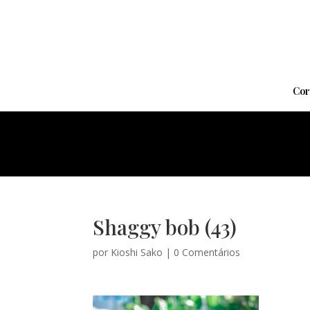
Cor
Shaggy bob (43)
por
Kioshi Sako
|
0 Comentários