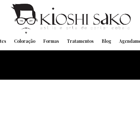
Pensando em transformar seu Visual??
Agende pelo Whatsapp
tes
Coloração
Formas
Tratamentos
Blog
Agendame