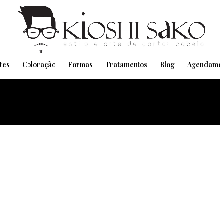
Pensando em transformar seu Visual??
Agende pelo Whatsapp
tes
Coloração
Formas
Tratamentos
Blog
Agendame