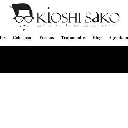
Pensando em transformar seu Visual??
Agende pelo Whatsapp
tes
Coloração
Formas
Tratamentos
Blog
Agendame