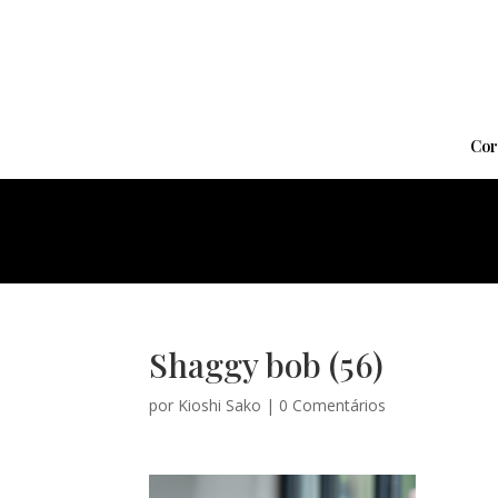
Cor
Shaggy bob (56)
por
Kioshi Sako
|
0 Comentários