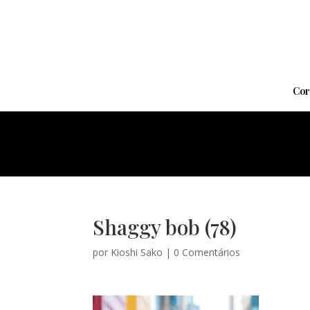
Cor
Shaggy bob (78)
por
Kioshi Sako
|
0 Comentários