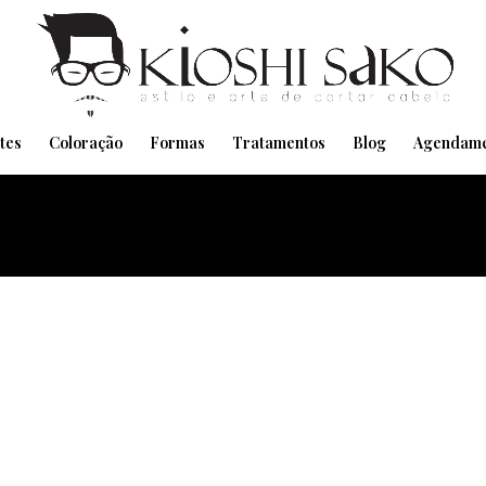
Pensando em transformar seu Visual??
Agende pelo Whatsapp
tes
Coloração
Formas
Tratamentos
Blog
Agendame