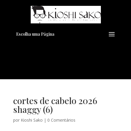
Pensando em transformar seu
+
Visual??
Agende pelo Whatsapp
Escolha uma Página
cortes de cabelo 2026
shaggy (6)
por
Kioshi Sako
|
0 Comentários