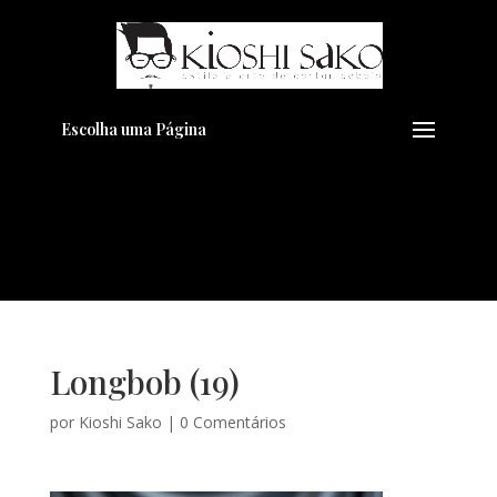
Pensando em transformar seu
+
Visual??
Agende pelo Whatsapp
Escolha uma Página
Longbob (19)
por
Kioshi Sako
|
0 Comentários